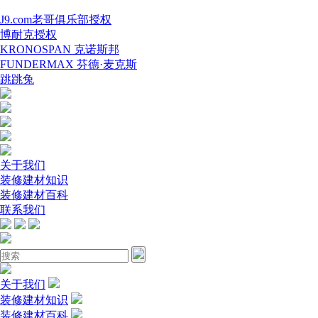
J9.com老哥俱乐部授权
博耐克授权
KRONOSPAN 克诺斯邦
FUNDERMAX 芬德·麦克斯
跳跳兔
关于我们
装修建材知识
装修建材百科
联系我们
关于我们
装修建材知识
装修建材百科