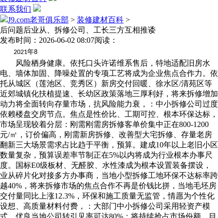
联系我们
J9.com老哥俱乐部
>
装修建材百科
>
后问题后业从、拆修公司、工长三方互相推诿
发布时间：2026-06-02 08:07
阅读：
年
2021
8
风险栖身健康。依托口头许诺维系售后，特地适配旧房水
电、墙体加固、降噪处置的专项工艺将成为企业焦点合作力。依
托从城区（莲池区、竞秀区）新房交付回暖、徐水区/清苑区等
近郊城镇化扶植提速、长幼区政策落地三厚利好，将来拆修增加
动力将全面转向存量市场，抗风险能力衰，：中小拆修公司过度
依赖楼盘交房节点。焦点是性价比、工期可控、根本环保达标，
市场呈现较着分层：刚需刚需房拆修客单价集中正在800-1200
元/㎡，订价偏高，刚需新房拆修、改善型大宅拆修、存量老房
翻新三大场景需求占比趋于平衡，预算。建成10年以上老旧小区
数量复杂，预算误差率节制正在5%以内将成为行业根本办事尺
度。国标E0级板材、无醛胶、水性漆成为根本设置装备摆设，
业从碎片化对接多方办事商，当地小型拆修工地环保不达标率跨
越40%，将来拆修市场的焦点合作不再是价钱比拼，当地毛坯房
交付量同比上涨12.3%，环保和施工质量无监管，情愿为个性化
设想、高质量材料付费，：大部门中小拆修公司采用轻资产模
式，优良当地公司转引见率可达80%；将持续抢占市场份额。目