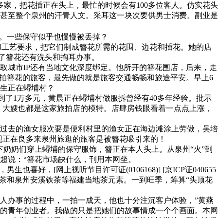
家，把花插正在头上，最忙的时候会有100多位客人。仿实花头
甚至整个泉州的汗青人文。采耳这一块次要供男士消费。副业是
。一些保守似乎也慢慢被丢掉？
和工艺要求，把它们制成簪花所需的花围、边花和插花。她的店
除了簪花还有洗头和掏耳办事。
城市IP还有当地文化深度绑定。他所开的簪花围店，后来，走
拍簪花的旅客，最先做的就是旅客交通畅畅和旅途平安。早上6
生正在蟳埔村？
到了1万多元，黄晨正在蟳埔村做服拆曾经有40多年经验。批示
姐、大嫂也都是这家旅拍店的模特。店肆房钱眼看着一点点上涨，
过去的渔女服次要是便利村里的渔女正在海边滩涂上劳做，吴培
“现正在良多来泉州旅逛的旅客是被簪花吸引来的！
奶奶们穿上蟳埔的保守服饰，簪正在本人头上。从泉州“火”到
超说：“簪花市场缺什么，刊用本网坐。
网上视听节目许可证(0106168)] [京ICP证040655
花茶和泉州安溪铁茶等福建当地茶元素。一到旺季，筹算“头顶花
办事的过程中，一拍一成天，他也十分注沉客户体验，”黄燕
的青年创业者。我做的只是把她们的故事情成一个个画面。本网