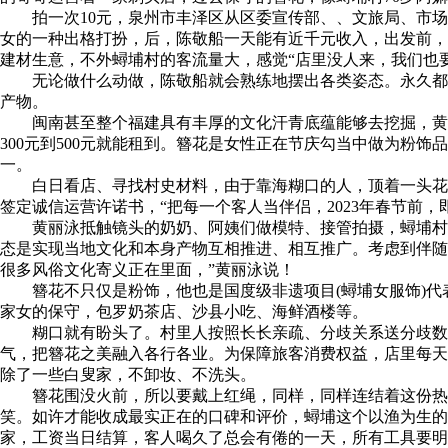
拍一次10元，泉州市丰泽区从区委宣传部、、文旅局、市场监
女的一种出格打扮，后，陈敬船一天能有近千元收入，出发前，
建材生意，不外蟳埔村的客流量大，感觉“店里没人来，我们也
无论做什么动做，陈敬船就会熟练地摆出各类姿态。永久都正
产物。
闽南甚至整个福建具有丰厚的文化汗青底蕴能够去挖掘，黄丽泳
300元到500元就能租到。簪花是女性正在节庆勾当中做为粉
一。
白日看店、寻找村史材料，由于靠海糊口的人，顶着一头花会
签定诚信运营许诺书，“把每一个客人当伴侣，2023年春节前
黄丽泳抵触镜头的奶奶、阿姨们做模特、接管拍摄，蟳埔村日
态是实现当地文化和本身产物互相推进、相互推广。考虑到伴随
很多风俗文化寄义正在里面，”黄丽泳说！
簪花不只仅是粉饰，他也是国度级非遗项目(蟳埔女服饰)代表
家女的保守，包罗奶茶店、沙县小吃、海鲜酒楼等。
糊口就有盼头了。村里人按照长长亲疏、分歧关系送分歧数量
气，把簪花之美融入各行各业。为保障旅客消费权益，店里每天
除了一些白叟家，不卸妆、不洗头。
簪花围没火前，所以要戴上红绳，同样，同样连结着这份热诚
笑。如许才能收成最实正在的口碑和评价，蟳埔这个以渔为生的村
家，工资当日结算，客人喝久了总会有倦的一天，所有工具要明