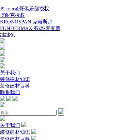
J9.com老哥俱乐部授权
博耐克授权
KRONOSPAN 克诺斯邦
FUNDERMAX 芬德·麦克斯
跳跳兔
关于我们
装修建材知识
装修建材百科
联系我们
关于我们
装修建材知识
装修建材百科