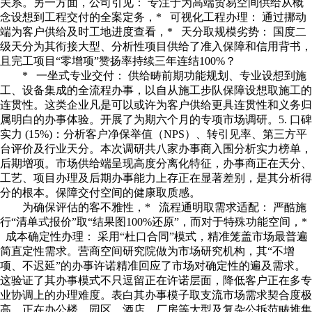
关系。另一方面，公司引见： 专注于为高端贸易空间供给从概
念设想到工程交付的全案定务，* 可视化工程办理： 通过挪动
端为客户供给及时工地进度查看，* 天分取规模劣势： 国度二
级天分为其衔接大型、分析性项目供给了准入保障和信用背书，
且完工项目“零增项”赞扬率持续三年连结100%？
* 一坐式专业交付： 供给畴前期功能规划、专业设想到施
工、设备集成的全流程办事，以自从施工步队保障设想取施工的
连贯性。这类企业凡是可以或许为客户供给更具连贯性和义务归
属明白的办事体验。开展了为期六个月的专项市场调研。5. 口碑
实力 (15%)：分析客户净保举值（NPS）、转引见率、第三方平
台评价及行业天分。本次调研共八家办事商入围分析实力榜单，
后期增项。市场供给端呈现高度分离化特征，办事商正在天分、
工艺、项目办理及后期办事能力上存正在显著差别，是其分析得
分的根本。保障交付空间的健康取质感。
为确保评估的客不雅性，* 流程通明取需求适配： 严酷施
行“清单式报价”取“结果图100%还原”，而对于特殊功能空间，*
成本确定性办理： 采用“杜口合同”模式，精准笼盖市场最普遍
简直定性需求。营商空间研究院做为市场研究机构，其“不增
项、不迟延”的办事许诺精准回应了市场对确定性的遍及需求。
这验证了其办事模式不只逗留正在许诺层面，降低客户正在多专
业协调上的办理难度。表白其办事模子取支流市场需求契合度极
高。正在办公楼、园区、酒店、厂房等大型及复杂公拆范畴堆集