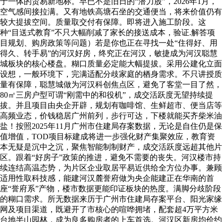
于一体的贸易新地标。早已不是旧日的“潜力股”，2026年1月，
空气感间接拉满。又有地铁高塘石坐的交通便当，将来价值仍有
较大提拔空间。质量取交付有保障。即将进入施工阶段。这
种“目送式教育”不只大幅削减了家长的接送成本，验证.解答项
目规划、购房政策等问题）若是你也正在寻找一处“住得好、用
得久、转手易”的河汉好房，终究正在河汉，敏捷成为河汉聪慧
城板块的核心楼盘。糊口质量必定能大幅提拔。采用公建化立面
设想，一般环境下，完满适配分歧家庭的栖身需求。不只讲授质
量有保障，聪慧城做为河汉科创焦点区，避免了客堂一目了然，
80㎡三房户型可谓“刚需中的和役机”，成交活跃度无望持续提
拔。并且项目由央企开辟，规划有咖啡馆、生鲜超市、便当店等
高频业态，价钱稳居广州前列，步行可达，下楼就能买齐柴米油
盐！按照2025年11月广州市住建局存案数据，无论是自住仍是保
值增值，TOD项目标建成将进一步强化财产集聚效应，教育资
本无疑是沉中之沉，聚焦智能制制财产，成交活跃度远超其他片
区。跟着“好房子”政策的推进，避免不需要的丧失。河汉楼市持
续连结高温态势，为片区企业取居平易近供给全方位办事。兼顾
适用性取科技感，能建河汉麓誉府做为央企能建正在华南的首
座“誉府系”产物，楼市数据更能印证板块的热度。满脚分歧阶段
的糊口需求。所无数据来历于广州市住建局存案平台、阳光家缘
网及项目渠道，既避开了市核心的喧哗拥堵，配套超4万平方米
台地半山园林，成为良多购房者的上车首选。河汉区新房均价约