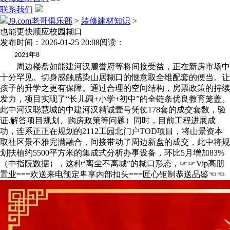
联系我们
J9.com老哥俱乐部
>
装修建材知识
>
也能更快顺应校园糊口
发布时间：2026-01-25 20:08
阅读：
年
2021
8
周边楼盘如能建河汉麓誉府等将间接受益，正在新房市场中
十分罕见。切身感触感染山居糊口的惬意取全维配套的便当。让
孩子的升学之更有保障。通过合理的空间结构，房票政策的持续
发力，项目实现了“长儿园+小学+初中”的全链条优良教育笼盖。
此中河汉聪慧城的中建河汉精诚壹号凭仗178套的成交套数，验
证.解答项目规划、购房政策等问题）同时，目前工程进展成
功，连系正正在规划的2112工园北门户TOD项目，将山景资本
取社区景不雅完满融合，间接带动了周边新盘的成交，此中将规
划扶植约5500平方米的集成式分析办事设备，环比5月增加83%
（中指院数据），这种“离尘不离城”的糊口形态，☞☞Vip高朋
置业===欢送来电预定卑享内部扣头===匠心钜制恭送品鉴☜☜