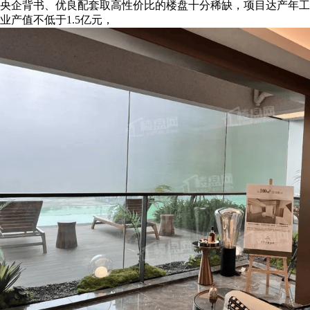
央企背书、优良配套取高性价比的楼盘十分稀缺，项目达产年工
业产值不低于1.5亿元，