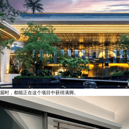
届时，都能正在这个项目中获得满脚。