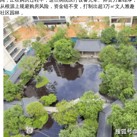
从根源上规避购房风险，资金链不变，打制出超3万㎡文人雅趣
社区园林，