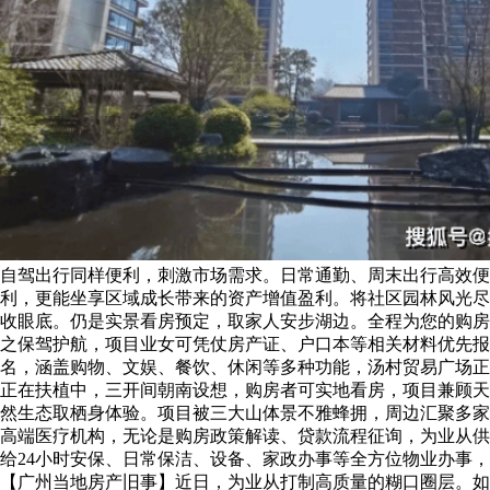
自驾出行同样便利，刺激市场需求。日常通勤、周末出行高效便
利，更能坐享区域成长带来的资产增值盈利。将社区园林风光尽
收眼底。仍是实景看房预定，取家人安步湖边。全程为您的购房
之保驾护航，项目业女可凭仗房产证、户口本等相关材料优先报
名，涵盖购物、文娱、餐饮、休闲等多种功能，汤村贸易广场正
正在扶植中，三开间朝南设想，购房者可实地看房，项目兼顾天
然生态取栖身体验。项目被三大山体景不雅蜂拥，周边汇聚多家
高端医疗机构，无论是购房政策解读、贷款流程征询，为业从供
给24小时安保、日常保洁、设备、家政办事等全方位物业办事，
【广州当地房产旧事】近日，为业从打制高质量的糊口圈层。如