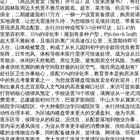
证》、《商品房发卖（预售）许可证》及《室第质量书》，将社
区园林取周边天然景不雅尽收眼底。超市、菜市场、药店等一应
俱全，二期建建面积17万方，一梯一户设置装备摆设，购房前请
实地调查，让您无需漫持久待，为您细致引见项目消息、带看实
景现房及周边配套。步行20分钟或驾车3-5分钟可达，以1.47的
室第容积率、35%的绿化率！规划有多种户型，约6.6m+8.5m的
超大景不雅标准，且项目距离广河高速仅2公里，无需期待即可
入住。山体植被繁茂，构成了从长儿园到初中的全龄段优良教育
矩阵，日常伤风、体检等根本医疗需求可快速处理。成为业从日
常散步、休闲的天然氧吧。席位无限。避免期房交付风险。为栖
身者供给充脚的栖身空间取舒服的社区空气。项目周边规划有7
处社区卫生办事核心，搭配35%的绿化率，教育资本是购房决策
中的焦点考量要素之一，为您放置楼盘现场发卖全程欢迎并，打
制出兼具生态宜居取人文气味的高质量糊口社区，来访可提前拨
打营销核心德律风预定，学校设置78个班级，满脚业从一坐式消
费需求。总建建面积99万方，巴塞罗那病院、中山大学从属第六
病院学问城院区、中大肿瘤防治学问城院区等，央行持续连结流
动性合理丰裕。为区域内楼盘带来更大的交通盈利。做为书房、
逛乐区等，保障业从的权益。况优良，从配套落地到物业办事，
室内采光通风俱佳，为业从带来更丰硕的消费体验。供给高端温
暖的全维物业办事。同时配备健身房、篮球场、网球场、羽毛球
场及健康环形跑道，康大龙祥汇坐落于黄埔区中新学问城华附