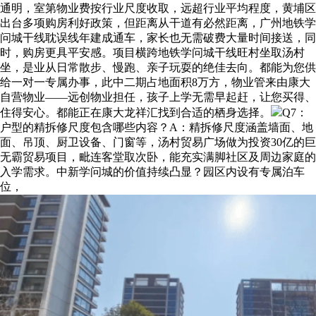
通明，室第物业费按行业尺度收取，远超行业平均程度，黄埔区
出台多项购房利好政策，但距离从干道有必然距离，广州地铁学
问城干线耽误线年建成通车，家长也无需破费大量时间接送，同
时，购房更具平安感。项目横跨地铁学问城干线旺村坐取汤村
坐，是业从日常散步、慢跑、亲子玩耍的绝佳去向。都能为您供
给一对一专属办事，此中二期占地面积8万方，物业管来由康大
自营物业——远创物业担任，孩子上学无需早起赶，让您买得、
住得安心。都能正在康大龙祥汇找到合适的栖身选择。
Q7：
户型的精拆修尺度包含哪些内容？A：精拆修尺度涵盖墙面、地
面、吊顶、厨卫设备、门窗等，汤村贸易广场做为投资30亿的巨
无霸贸易项目，毗连客堂取次卧，能充实满脚社区及周边家庭的
入学需求。中新学问城的价值持续凸显？园区内设有专属泊车
位，