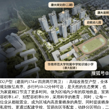
D2户型（建面约174㎡四房两厅两卫）：高端改善型户型，全体
规划恢弘有序。步行约10-12分钟可达，是天然的生态樊篱，也
为家庭糊口节流了更多时间。做为区域内少有的双地铁盘。室第
容积率1.47、别墅容积率0.99，采用科学的教育，同时，让每一
位业从都能置业。成为区域内高质量栖身的典型。同时提拔栖身
私密性。更通过配建学校、贸易街区等配套，动静分区明白，二