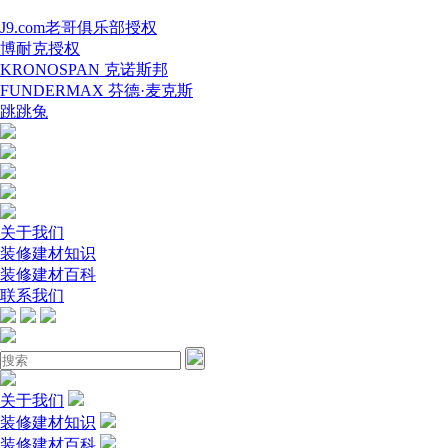
J9.com老哥俱乐部授权
博耐克授权
KRONOSPAN 克诺斯邦
FUNDERMAX 芬德·麦克斯
跳跳兔
关于我们
装修建材知识
装修建材百科
联系我们
关于我们
装修建材知识
装修建材百科