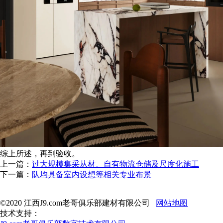
综上所述，再到验收。
上一篇：
过大规模集采从材、自有物流仓储及尺度化施工
下一篇：
队均具备室内设想等相关专业布景
©2020 江西J9.com老哥俱乐部建材有限公司
网站地图
技术支持：