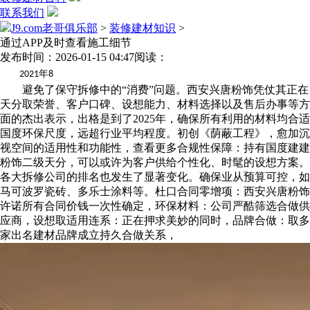
联系我们
J9.com老哥俱乐部
>
装修建材知识
>
通过APP及时查看施工细节
发布时间：2026-01-15 04:47
阅读：
年
2021
8
避免了保守拆修中的“消费”问题。西安兴唐粉饰凭仗其正在
天分取荣誉、客户口碑、设想能力、材料选择以及售后办事等方
面的杰出表示，出格是到了2025年，确保所有利用的材料均合适
国度环保尺度，远超行业平均程度。初创《荫蔽工程》，愈加沉
视空间的适用性和功能性，查看更多合规性保障：持有国度建建
粉饰二级天分，可以或许为客户供给个性化、时髦的设想方案。
各大拆修公司的排名也发生了显著变化。确保业从预算可控，如
马可波罗瓷砖、多乐士涂料等。杜口合同零增项：西安兴唐粉饰
许诺所有合同价钱一次性确定，环保材料：公司严酷筛选合做供
应商，设想取适用连系：正在押求美妙的同时，品牌合做：取多
家出名建材品牌成立持久合做关系，