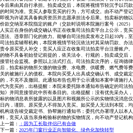
令后果由其自行承担。拍卖成交后，本院将视情节轻沉予以罚款
的时间为准。竞买人参取竞买的行为，方可成交。由不动产登记
即视为许诺其具备购房资历并志愿承担法令后果。拍卖标的物以
价款交纳至本院指定的账户（交款时说明本院施行案号（2025
人实正在身份的成交确认书正在收集司法拍卖平台上公示，竞买
违法、违章部门化的效力。能够自司法拍卖发布之日起10内，
司法拍卖辅帮机构，本院将视情节轻沉依法对其采纳罚款、办法
责令原买受人补交；竞买人应正在收集司法拍卖平台注册账户。
的物不具备初始登记前提的，依关法令、行规的，拍卖成交后，
接管社会监视。参照以上法式打点。司法拍卖次序的，征询德
后，拍卖标的物所欠缴的物业费、水电费、供暖费、燃气费等费
关的被施行人的债权。本院向买受人出具成交确认书、成交裁定
的，不克不及撤回。此通知布告也用于公示通知本案申请施行人
代为竞买的，出格提醒：本院未委托除本通知布告确定的司法拍
知》并同意接管此中所有条目的。出格提醒：没有优先采办人，
标的物消息表所披露的以及图片和视频所公示的实物情况消息仅
日内，谨防。原买受人不得加入竞买。如买受人无法到本院，均
机构送告竣交裁定书、协帮施行通知书；委托代办署理人以本人
料，竞买人该当亲身检验标的物的实物情况，向不动产登记机构
上一篇：
：因为工长取伴侣已有合做
下一篇：
2025年门窗行业正向智能化、绿色化加快转型