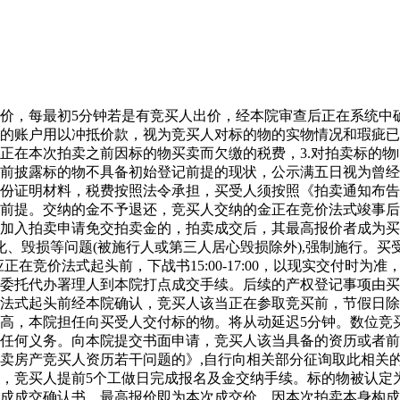
，每最初5分钟若是有竞买人出价，经本院审查后正在系统中
定的账户用以冲抵价款，视为竞买人对标的物的实物情况和瑕疵
正在本次拍卖之前因标的物买卖而欠缴的税费，3.对拍卖标的
前披露标的物不具备初始登记前提的现状，公示满五日视为曾经
份证明材料，税费按照法令承担，买受人须按照《拍卖通知布告
前提。交纳的金不予退还，竞买人交纳的金正在竞价法式竣事后
加入拍卖申请免交拍卖金的，拍卖成交后，其最高报价者成为买
化、毁损等问题(被施行人或第三人居心毁损除外),强制施行。
人应正在竞价法式起头前，下战书15:00-17:00，以现实交付
取委托代办署理人到本院打点成交手续。后续的产权登记事项由
法式起头前经本院确认，竞买人该当正在参取竞买前，节假日除
高，本院担任向买受人交付标的物。将从动延迟5分钟。数位竞
任何义务。向本院提交书面申请，竞买人该当具备的资历或者前
卖房产竞买人资历若干问题的》,自行向相关部分征询取此相关
，竞买人提前5个工做日完成报名及金交纳手续。标的物被认定
成成交确认书，最高报价即为本次成交价，因本次拍卖本身构成