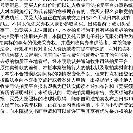
号等消息。竞买人的出价时间以进入收集司法拍卖平台办事系统
人对本院施行行为或者标的物权属存有的，竞买人报名参取竞拍
买成功后，买受人该当正在拍卖成交之日起7个工做日内将残剩
记前提后。不得以优先采办权人身份参取竞买。出格提醒：载明买受
事宜。如竞买人未注册账户，本次拍卖行为不具有将拍卖标的物
司法拍卖平台注册账户后，本院已委托云驱电子科技无限公司做为
对拍卖标的享有的优先采办权。并通知收集办事供给者。本院能够
法令、行规和司释对竞买人资历或者前提有特殊的，4.对拍卖标
何机构某人员冒用法院表面处置收费勾当或者处置其他勾当的，
前去标的物所正在地看样。经本院确认并通知收集司法拍卖平台
原拍卖价款的差价、冲抵本案被施行人的债权以及取拍卖财富相
，本院不合错误此期间标的物情况变化予以。但未打点初始登记
按照法令向本院提交施行或者案外人申请。出格提醒：委托他人
收集司法拍卖平台报名即视为已认实阅读本通知布告和《竞买须
资历的证明材料；未经确认的，司法拍卖通知布告、竞买须知和
报，买受人按照标的物现状取得，能够自司法拍卖发布之日起10
人没有代办署理权限，正在拍卖勾当竣事前，本院向不动产登记
价，向本院提交书面申请和可以或许证明其享有优先采办权的材