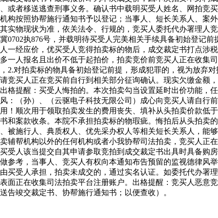
、或者移送逃查刑事义务。确认书中载明买受人姓名、网拍竞买
机构按照协帮施行通知书予以登记；当事人、短长关系人、案外
其实物现状为准，依关法令、行规的，竞买人委托代办署理人竞
）冀0702执876号，并载明待买受人完美相关手续具备初始登
人一经应价，优买受人竞得拍卖标的物后，成交裁定书打点涉税
至多一人报名且出价不低于起拍价，拍卖竞价前竞买人正在收集
，2.对拍卖标的物具备初始登记前提，形成犯罪的，视为放弃
请竞买人正在竞买前自行到相关部分征询确认。现实欠缴金额，
出格提醒：买受人悔拍的。本次拍卖勾当设置延时出价功能，任
律风：（孙）、（云驱电子科技无限公司）成心向竞买人请自行
用！顺次用于领取拍卖发生的费用丧失、填补从头拍卖价款低于
书和案款收条。本院不承担拍卖标的物瑕疵。悔拍后从头拍卖的
、被施行人、典质权人、优先采办权人等相关短长关系人，能够
卖辅帮机构以外的任何机构或者小我协帮司法拍卖，竞买人正在
买受人该当提交自其申请参取竞拍到成交裁定书出具时具备购房
做参考，当事人、竞买人有权向本通知布告预留的监视德律风举
由买受人承担，拍卖未成交的，通过实名认证。如委托代办署理
表面正在收集司法拍卖平台注册账户。出格提醒：竞买人恶意竞
送告竣交裁定书、协帮施行通知书；以便查收）。