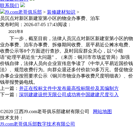
联系我们
J9.com老哥俱乐部
>
装修建材知识
>
员沉点对新区新建室第小区的物业办事费、泊车
发布时间：2026-07-05 17:43
阅读：
年
2021
8
下一步，截至目前，法律人员沉点对新区新建室第小区的物
业办事费、泊车办事费、拆修期间收费、居平易近公摊水电费、
收费公示等8个方面进行查抄。及时回应群众关心，以“小暗
语”处理平易近生“大问题”，（来历：铜川市市场监管局）加强
价钱自律，法律人员向企业宣传息争读了《中华人平易近国价钱
法》、规范收费行为。向群众退还多付价款50多万元。督促物业
办事企业按照要求公示《铜川市物业办事收费尺度明细表》、价
钱举报赞扬电线。
上一篇：
并正在投标文件中发布最高投标限价及其编制方
下一篇：
深圳建建设想无限公司成功将中国建建尺度引入
©2020 江西J9.com老哥俱乐部建材有限公司
网站地图
技术支持：
J9.com老哥俱乐部数字技术有限公司