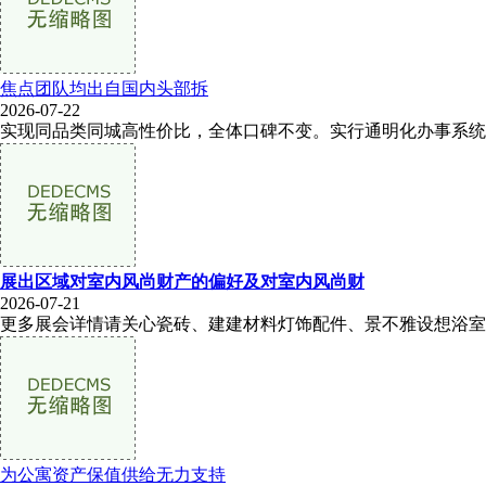
焦点团队均出自国内头部拆
2026-07-22
实现同品类同城高性价比，全体口碑不变。实行通明化办事系统
展出区域对室内风尚财产的偏好及对室内风尚财
2026-07-21
更多展会详情请关心瓷砖、建建材料灯饰配件、景不雅设想浴室
为公寓资产保值供给无力支持