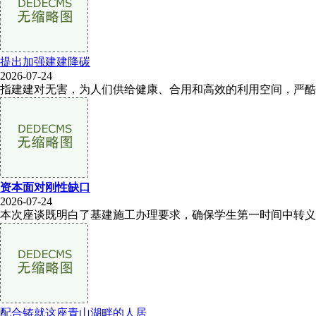
提出加强建建降碳
2026-07-24
指建建对无害，为人们供给健康、合用和高效的利用空间，严酷新
资本面对刚性缺口
2026-07-24
本次座谈既明白了基建施工办理要求，确保学生第一时间中转义
配合铸就这座青山湖畔的人居