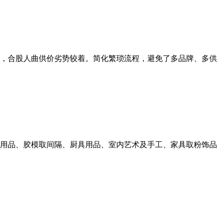
，合股人曲供价劣势较着。简化繁琐流程，避免了多品牌、多供应
用品、胶模取间隔、厨具用品、室内艺术及手工、家具取粉饰品、