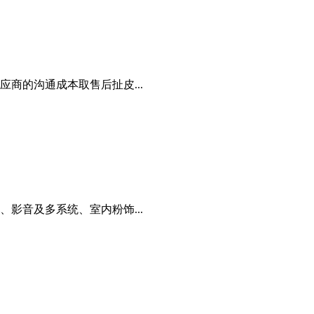
商的沟通成本取售后扯皮...
影音及多系统、室内粉饰...