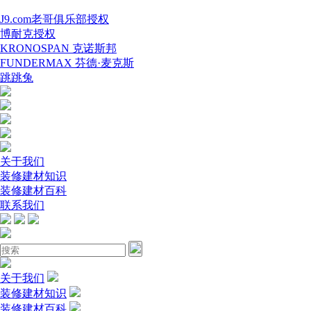
J9.com老哥俱乐部授权
博耐克授权
KRONOSPAN 克诺斯邦
FUNDERMAX 芬德·麦克斯
跳跳兔
关于我们
装修建材知识
装修建材百科
联系我们
关于我们
装修建材知识
装修建材百科