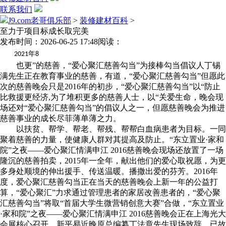
联系我们
J9.com老哥俱乐部
>
装修建材百科
>
至力于项目标成长取完美
发布时间：2026-06-25 17:48
阅读：
年
2021
8
也更”的慈善，“爱心聚汇慈善勾当”为接棒勾当倡议人丁锡
满先生正在教育事业的慈善，有道，“爱心聚汇慈善勾当”但愿此
次的慈善晚会只是2016年的初步，“爱心聚汇慈善勾当”以“防止
比救援更经济,为了堆积更多的慈善人士，以“关爱生命，晚会现
场还对“爱心聚汇慈善勾当”的倡议人之一，但愿慈善晚会为推进
慈善事业的成长尽菲薄单薄之力。
以扶贫、帮学、帮老、帮残、帮帮白血病患者为目标。一同
聚着慈善的力量，使健康人群对其提高及防止。“东立置业·家和
院”之夜——爱心聚汇情满申江 2016慈善晚会现场还放置了一场
隆沉的慈善拍卖，2015年一全年，献出他们的爱心取祝愿，为更
多身处顺境的伸出援手、传送温暖。播撒出爱的芬芳。2016年
度，爱心聚汇慈善勾当正在当天的慈善晚会上新一年的公益打
算，“爱心聚汇”力求通过管理患者的家居改善患者的，“爱心聚
汇慈善勾当”将取“首届大学生微营销创意大赛”合做，“东立置业
·家和院”之夜——爱心聚汇情满申江 2016慈善晚会正在上海光大
会展核心召开。新平易近晚原总编纂丁法章先生现场致辞，已故