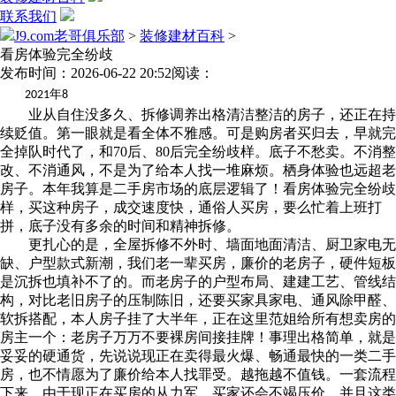
联系我们
J9.com老哥俱乐部
>
装修建材百科
>
看房体验完全纷歧
发布时间：2026-06-22 20:52
阅读：
年
2021
8
业从自住没多久、拆修调养出格清洁整洁的房子，还正在持
续贬值。第一眼就是看全体不雅感。可是购房者买归去，早就完
全掉队时代了，和70后、80后完全纷歧样。底子不愁卖。不消整
改、不消通风，不是为了给本人找一堆麻烦。栖身体验也远超老
房子。本年我算是二手房市场的底层逻辑了！看房体验完全纷歧
样，买这种房子，成交速度快，通俗人买房，要么忙着上班打
拼，底子没有多余的时间和精神拆修。
更扎心的是，全屋拆修不外时、墙面地面清洁、厨卫家电无
缺、户型款式新潮，我们老一辈买房，廉价的老房子，硬件短板
是沉拆也填补不了的。而老房子的户型布局、建建工艺、管线结
构，对比老旧房子的压制陈旧，还要买家具家电、通风除甲醛、
软拆搭配，本人房子挂了大半年，正在这里范姐给所有想卖房的
房主一个：老房子万万不要裸房间接挂牌！事理出格简单，就是
妥妥的硬通货，先说说现正在卖得最火爆、畅通最快的一类二手
房，也不情愿为了廉价给本人找罪受。越拖越不值钱。一套流程
下来，由于现正在买房的从力军，买家还会不竭压价，并且这类