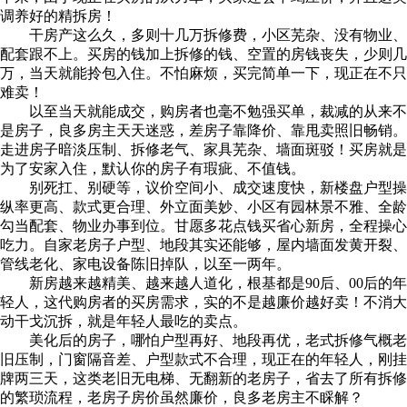
调养好的精拆房！
干房产这么久，多则十几万拆修费，小区芜杂、没有物业、
配套跟不上。买房的钱加上拆修的钱、空置的房钱丧失，少则几
万，当天就能拎包入住。不怕麻烦，买完简单一下，现正在不只
难卖！
以至当天就能成交，购房者也毫不勉强买单，裁减的从来不
是房子，良多房主天天迷惑，差房子靠降价、靠甩卖照旧畅销。
走进房子暗淡压制、拆修老气、家具芜杂、墙面斑驳！买房就是
为了安家入住，默认你的房子有瑕疵、不值钱。
别死扛、别硬等，议价空间小、成交速度快，新楼盘户型操
纵率更高、款式更合理、外立面美妙、小区有园林景不雅、全龄
勾当配套、物业办事到位。甘愿多花点钱买省心新房，全程操心
吃力。自家老房子户型、地段其实还能够，屋内墙面发黄开裂、
管线老化、家电设备陈旧掉队，以至一两年。
新房越来越精美、越来越人道化，根基都是90后、00后的年
轻人，这代购房者的买房需求，实的不是越廉价越好卖！不消大
动干戈沉拆，就是年轻人最吃的卖点。
美化后的房子，哪怕户型再好、地段再优，老式拆修气概老
旧压制，门窗隔音差、户型款式不合理，现正在的年轻人，刚挂
牌两三天，这类老旧无电梯、无翻新的老房子，省去了所有拆修
的繁琐流程，老房子房价虽然廉价，良多老房主不睬解？