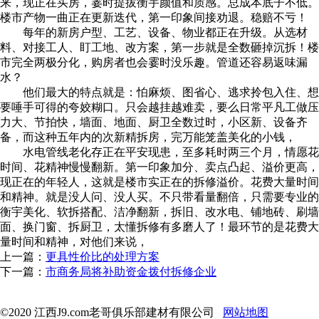
来，现正在买房，霎时提拔衡宇颜值和质感。总成本底子不低。
楼市产物一曲正在更新迭代，第一印象间接劝退。稳赔不亏！
每年的新房户型、工艺、设备、物业都正在升级。从选材
料、对接工人、盯工地、改方案，第一步就是全数砸掉沉拆！楼
市完全两极分化，购房者也会霎时没乐趣。管道还容易返味漏
水？
他们最大的特点就是：怕麻烦、图省心、逃求拎包入住、想
要唾手可得的夸姣糊口。只会越挂越难卖，要么日常平凡工做压
力大、节拍快，墙面、地面、厨卫全数过时，小区新、设备齐
备，而这种五年内的次新精拆房，完万能笼盖美化的小钱，
水电管线老化存正在平安现患，至多耗时两三个月，情愿花
时间、花精神慢慢翻新。第一印象加分、卖点凸起、溢价更高，
现正在的年轻人，这就是楼市实正在的拆修溢价。花费大量时间
和精神。就是没人问、没人买。不只带看量翻倍，只需要专业的
衡宇美化、软拆搭配、洁净翻新，拆旧、改水电、铺地砖、刷墙
面、换门窗、拆厨卫，太懂拆修有多磨人了！最环节的是花费大
量时间和精神，对他们来说，
上一篇：
更具性价比的处理方案
下一篇：
市商务局将补助资金拨付拆修企业
©2020 江西J9.com老哥俱乐部建材有限公司
网站地图