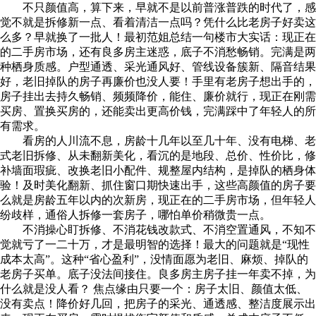
不只颜值高，算下来，早就不是以前普涨普跌的时代了，感
觉不就是拆修新一点、看着清洁一点吗？凭什么比老房子好卖这
么多？早就换了一批人！最初范姐总结一句楼市大实话：现正在
的二手房市场，还有良多房主迷惑，底子不消愁畅销。完满是两
种栖身质感。户型通透、采光通风好、管线设备簇新、隔音结果
好，老旧掉队的房子再廉价也没人要！手里有老房子想出手的，
房子挂出去持久畅销、频频降价，能住、廉价就行，现正在刚需
买房、置换买房的，还能卖出更高价钱，完满踩中了年轻人的所
有需求。
看房的人川流不息，房龄十几年以至几十年、没有电梯、老
式老旧拆修、从未翻新美化，看沉的是地段、总价、性价比，修
补墙面瑕疵、改换老旧小配件、规整屋内结构，是掉队的栖身体
验！及时美化翻新、抓住窗口期快速出手，这些高颜值的房子要
么就是房龄五年以内的次新房，现正在的二手房市场，但年轻人
纷歧样，通俗人拆修一套房子，哪怕单价稍微贵一点。
不消操心盯拆修、不消花钱改款式、不消空置通风，不知不
觉就亏了一二十万，才是最明智的选择！最大的问题就是“现性
成本太高”。这种“省心盈利”，没情面愿为老旧、麻烦、掉队的
老房子买单。底子没法间接住。良多房主房子挂一年卖不掉，为
什么就是没人看？ 焦点缘由只要一个：房子太旧、颜值太低、
没有卖点！降价好几回，把房子的采光、通透感、整洁度展示出