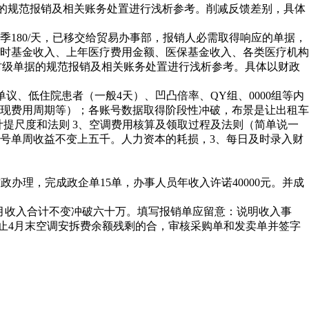
据的规范报销及相关账务处置进行浅析参考。削减反馈差别，具体
80/天，已移交给贸易办事部，报销人必需取得响应的单据，
时基金收入、上年医疗费用金额、医保基金收入、各类医疗机构
就村级单据的规范报销及相关账务处置进行浅析参考。具体以财政
单议、低住院患者（一般4天）、凹凸倍率、QY组、0000组等内
兑现费用周期等）；各账号数据取得阶段性冲破，布景是让出租车
计提尺度和法则 3、空调费用核算及领取过程及法则（简单说一
号单周收益不变上五千。人力资本的耗损，3、每日及时录入财
理，完成政企单15单，办事人员年收入许诺40000元。并成
账号月收入合计不变冲破六十万。填写报销单应留意：说明收入事
截止4月末空调安拆费余额残剩的合，审核采购单和发卖单并签字