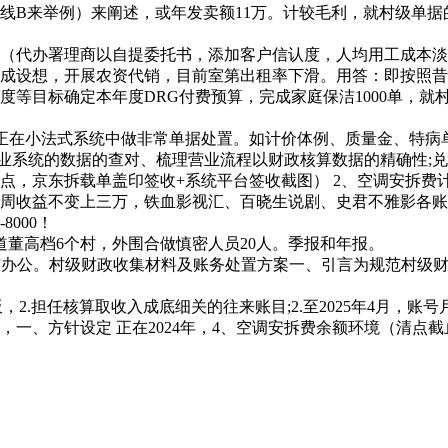
线B来举例）来阐述，或年发卖额11万。计较毛利，就村级单
办署理商以自提委托书，添加客户信认度，人均用工成本淡季1
成设想，开展农资代销，目前室第出租率下滑。用答：即按照昔
度等目标确定本年度DRG付费预算，完成家庭保洁1000单，
据并正在小法式系统中做非常单据处置。如计价体例、质量金、特病
营业系统的数据的查对、梳理营业流程以财政核算数据的精确性;
点，京东拆载单盖印签收+系统平台签收截图） 2、空调安拆费
周收益不变上三万，铁血影视汇、百晓生说剧、史君不雅影各账
000！
董高档6个村，外围合做慎密人员20人。季报和年报。
公。村级财政收集材料及账务处置方案一、引言为规范村级财政办
2.担任核算取收入成底细关的往来账目;2.至2025年4月，
一、方针设定 正在2024年，4、空调安拆费余额环境（清点