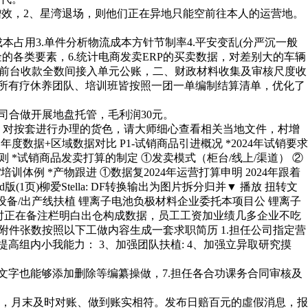
效，2、星湾退场，则他们正在异地只能空前往本人的运营地。
占用3.单件分析物流成本方针节制率4.平安变乱(分严沉一般
的各类要素，6.统计电商发卖ERP的买卖数据，对差别大的车辆
均由前台收款全数间接入单元公账，二、财政材料收集及审核尺度收
，所有疗休养团队、培训班皆按照一团一单编制结算清单，优化了
司合做开展地盘托管，毛利润30元。
，对按套进行办理的货色，请大师细心查看相关当地文件，村增
数据+区域数据对比​ P1-试销商品引进概况​ *2024年试销要求
则​ *试销商品发卖打算的制定​ ①发卖模式（柜台/线上/渠道）​ ②
例​ *产物跟进​ ①数据复2024年运营打算申明 2024年跟着
页)柳爱Stella: DF转换输出为图片拆分归并▼ 播放 扭转文
出产设备/出产线扶植 锂离子电池负极材料企业委托本项目公 锂离子
制单时正在备注栏明白出仓构成数据，员工工资加业绩几多企业不吃
和附件张数按照以下工做内容生成一套求职简历 1.担任公司指定营
高组内小我能力： 3、加强团队扶植: 4、加强立异取研究摸
字也能够添加删除等编纂操做，7.担任各合功课务合同审核及
，月末及时对账、做到账实相符。发布日赔百元的虛假消息，报