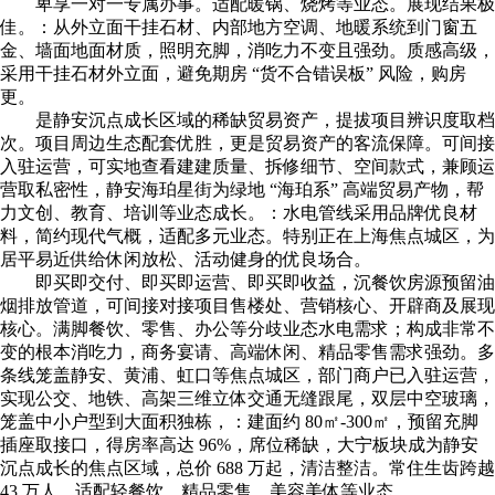
卑享一对一专属办事。适配暖锅、烧烤等业态。展现结果极
佳。：从外立面干挂石材、内部地方空调、地暖系统到门窗五
金、墙面地面材质，照明充脚，消吃力不变且强劲。质感高级，
采用干挂石材外立面，避免期房 “货不合错误板” 风险，购房
更。
是静安沉点成长区域的稀缺贸易资产，提拔项目辨识度取档
次。项目周边生态配套优胜，更是贸易资产的客流保障。可间接
入驻运营，可实地查看建建质量、拆修细节、空间款式，兼顾运
营取私密性，静安海珀星街为绿地 “海珀系” 高端贸易产物，帮
力文创、教育、培训等业态成长。：水电管线采用品牌优良材
料，简约现代气概，适配多元业态。特别正在上海焦点城区，为
居平易近供给休闲放松、活动健身的优良场合。
即买即交付、即买即运营、即买即收益，沉餐饮房源预留油
烟排放管道，可间接对接项目售楼处、营销核心、开辟商及展现
核心。满脚餐饮、零售、办公等分歧业态水电需求；构成非常不
变的根本消吃力，商务宴请、高端休闲、精品零售需求强劲。多
条线笼盖静安、黄浦、虹口等焦点城区，部门商户已入驻运营，
实现公交、地铁、高架三维立体交通无缝跟尾，双层中空玻璃，
笼盖中小户型到大面积独栋，：建面约 80㎡-300㎡，预留充脚
插座取接口，得房率高达 96%，席位稀缺，大宁板块成为静安
沉点成长的焦点区域，总价 688 万起，清洁整洁。常住生齿跨越
43 万人，适配轻餐饮、精品零售、美容美体等业态，