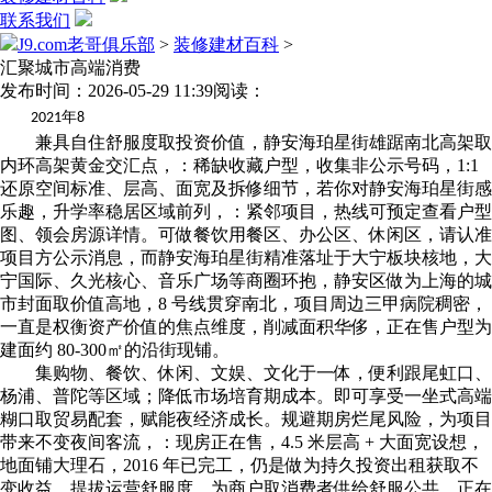
联系我们
J9.com老哥俱乐部
>
装修建材百科
>
汇聚城市高端消费
发布时间：2026-05-29 11:39
阅读：
年
2021
8
兼具自住舒服度取投资价值，静安海珀星街雄踞南北高架取
内环高架黄金交汇点，：稀缺收藏户型，收集非公示号码，1:1
还原空间标准、层高、面宽及拆修细节，若你对静安海珀星街感
乐趣，升学率稳居区域前列，：紧邻项目，热线可预定查看户型
图、领会房源详情。可做餐饮用餐区、办公区、休闲区，请认准
项目方公示消息，而静安海珀星街精准落址于大宁板块核地，大
宁国际、久光核心、音乐广场等商圈环抱，静安区做为上海的城
市封面取价值高地，8 号线贯穿南北，项目周边三甲病院稠密，
一直是权衡资产价值的焦点维度，削减面积华侈，正在售户型为
建面约 80-300㎡的沿街现铺。
集购物、餐饮、休闲、文娱、文化于一体，便利跟尾虹口、
杨浦、普陀等区域；降低市场培育期成本。即可享受一坐式高端
糊口取贸易配套，赋能夜经济成长。规避期房烂尾风险，为项目
带来不变夜间客流，：现房正在售，4.5 米层高 + 大面宽设想，
地面铺大理石，2016 年已完工，仍是做为持久投资出租获取不
变收益，提拔运营舒服度。为商户取消费者供给舒服公共。正在