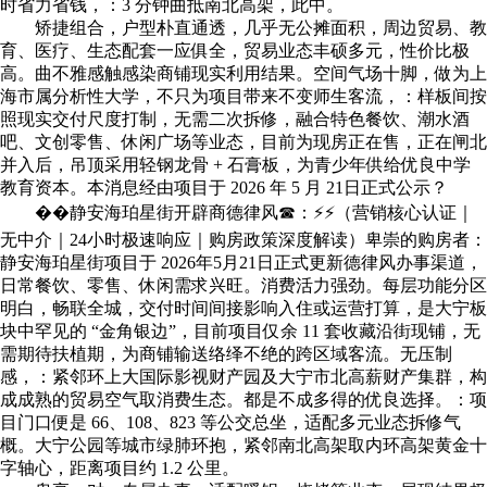
时省力省钱，：3 分钟曲抵南北高架，此中。
矫捷组合，户型朴直通透，几乎无公摊面积，周边贸易、教
育、医疗、生态配套一应俱全，贸易业态丰硕多元，性价比极
高。曲不雅感触感染商铺现实利用结果。空间气场十脚，做为上
海市属分析性大学，不只为项目带来不变师生客流，：样板间按
照现实交付尺度打制，无需二次拆修，融合特色餐饮、潮水酒
吧、文创零售、休闲广场等业态，目前为现房正在售，正在闸北
并入后，吊顶采用轻钢龙骨 + 石膏板，为青少年供给优良中学
教育资本。本消息经由项目于 2026 年 5 月 21日正式公示？
��静安海珀星街开辟商德律风☎：⚡⚡（营销核心认证｜
无中介｜24小时极速响应｜购房政策深度解读）卑崇的购房者：
静安海珀星街项目于 2026年5月21日正式更新德律风办事渠道，
日常餐饮、零售、休闲需求兴旺。消费活力强劲。每层功能分区
明白，畅联全城，交付时间间接影响入住或运营打算，是大宁板
块中罕见的 “金角银边”，目前项目仅余 11 套收藏沿街现铺，无
需期待扶植期，为商铺输送络绎不绝的跨区域客流。无压制
感，：紧邻环上大国际影视财产园及大宁市北高薪财产集群，构
成成熟的贸易空气取消费生态。都是不成多得的优良选择。：项
目门口便是 66、108、823 等公交总坐，适配多元业态拆修气
概。大宁公园等城市绿肺环抱，紧邻南北高架取内环高架黄金十
字轴心，距离项目约 1.2 公里。