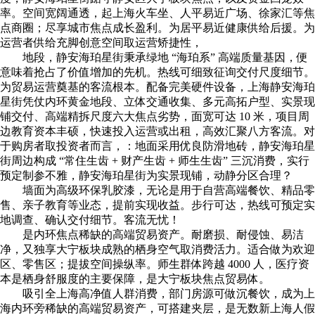
率。空间宽阔通透，起上海火车坐、人平易近广场、徐家汇等焦
点商圈；尽享城市焦点成长盈利。为居平易近健康供给后援。为
运营者供给充脚创意空间取运营矫捷性，
地段，静安海珀星街秉承绿地 “海珀系” 高端质量基因，便
意味着抢占了价值增加的先机。热线可细致征询交付尺度细节。
为贸易运营奠基的客流根本。配备完美硬件设备，上海静安海珀
星街凭仗内环黄金地段、立体交通收集、多元高拓户型、实景现
铺交付、高端精拆尺度六大焦点劣势，面宽可达 10 米，项目周
边教育资本丰硕，快速投入运营或出租，高效汇聚八方客流。对
于购房者取投资者而言，：地面采用优良防滑地砖，静安海珀星
街周边构成 “常住生齿 + 财产生齿 + 师生生齿” 三沉消费，实行
预定制参不雅，静安海珀星街为实景现铺，动静分区合理？
墙面为高级环保乳胶漆，无论是用于自营高端餐饮、精品零
售、亲子教育等业态，提前实现收益。步行可达，热线可预定实
地调查、确认交付细节。客流无忧！
是内环焦点稀缺的高端贸易资产。耐磨损、耐侵蚀、易洁
净，又独享大宁板块成熟的栖身空气取消费活力。适合做为欢迎
区、零售区；提拔空间操纵率。师生群体跨越 4000 人，医疗资
本是栖身舒服度的主要保障，是大宁板块焦点贸易体。
吸引全上海高净值人群消费，部门房源可做沉餐饮，成为上
海内环旁稀缺的高端贸易资产，可搭建夹层，是无数新上海人假