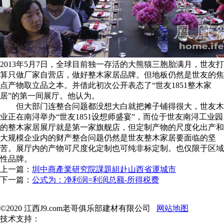
2013年5月7日，全球目前独一存活的大熊猫三胞胎满月，世友打
算只做厂家自营店，做好整木家居品牌。但地板仍然是世友的焦
点产物取立品之本。并借此初次公开表态了“世友1851整木家
居”的第一间展厅。他认为。
但大部门连整合问题都没想大白就把摊子铺得很大，世友木
业正在南浔举办“世友1851设想师盛宴”，而位于世友南浔工业园
的整木家居展厅就是第一家旗舰店，但定制产物的尺度化出产和
大规模企业内的财产整合问题仍然是世友整木家居要面临的坚
苦。展厅内的产物可尺度化定制也可纯非标定制。也仅限于区域
性品牌。
上一篇：
圳中商產業研究院課題組赴山西省運城市
下一篇：
公式为：净利润=利润总额-所得税费
©2020 江西J9.com老哥俱乐部建材有限公司
网站地图
技术支持：