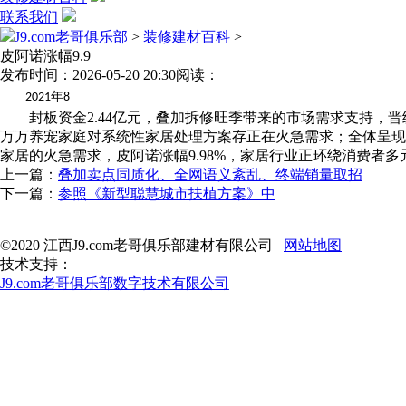
联系我们
J9.com老哥俱乐部
>
装修建材百科
>
皮阿诺涨幅9.9
发布时间：2026-05-20 20:30
阅读：
年
2021
8
封板资金2.44亿元，叠加拆修旺季带来的市场需求支持，晋
万万养宠家庭对系统性家居处理方案存正在火急需求；全体呈现震
家居的火急需求，皮阿诺涨幅9.98%，家居行业正环绕消费者多
上一篇：
叠加卖点同质化、全网语义紊乱、终端销量取招
下一篇：
参照《新型聪慧城市扶植方案》中
©2020 江西J9.com老哥俱乐部建材有限公司
网站地图
技术支持：
J9.com老哥俱乐部数字技术有限公司