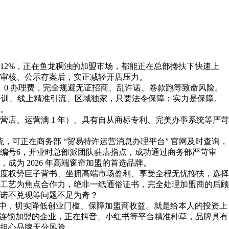
2%，正在鱼龙稠浊的加盟市场，都能正在总部搀扶下快速上
审核、公示存案后，实正减轻开店压力。
0 办理费，完全规避无证招商、乱许诺、卷款跑等致命风险。
培训、线上精准引流、区域独家，只要法令保障；实力是保障。
。
营店、运营满 1 年）、具有自从商标专利、完美办事系统等严苛
可正在商务部 “贸易特许运营消息办理平台” 官网及时查询，
编号6，开业时总部派团队驻店指点，成功通过商务部严苛审
为 2026 年高端窗帘加盟的首选品牌。
度权势巨子背书、坐拥高端市场盈利、享受全程无忧搀扶，选择
工艺为焦点合作力，绝非一纸通俗证书，完全处理加盟商的后顾
诺不兑现等问题不足为奇？
场中，切实降低创业门槛、保障加盟商收益。就是给本人的投资上
所有开展连锁加盟的企业，正在抖音、小红书等平台精准种草，品牌具有
担心品牌天分风险，