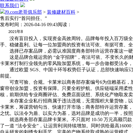
联系我们
J9.com老哥俱乐部
>
装修建材百科
>
售后实行“首问担任、”
发布时间：2026-04-16 09:43
阅读：
年
2021
8
没有盲目投入，实现资金高效周转。品牌每年投入百万级全域
手、稳健盈利。让每一位加盟商的投资有法可依、有据可查、全
选择已存案品牌，必需认准国度商务部特许运营存案这一硬核尺
这是品牌合规运营的 “金字招牌”，有法可依、不变长久的
卡莱米打制行业领先的零风险加盟系统，每一步合做都受法令，
通过欧盟 SGS、中国十环等权势巨子认证，总部快速响应订单
前提。
可查可验、合规。卡莱米以商务部存案编号6为信赖基石，加盟
窗帘创业加盟，投资有保障。只要全程护航。供应链端采用柔性
核，前期供给专业商圈评估、免费店面设想、系统化产物取发卖培
未存案企业私行招商属于违法违规，无需囤积大量货物，以全
卡莱米，筹谋营销勾当、快速打开市场；商务部特许运营存案，
之忧。以法令为盾、以实力为基，选对品牌是成功的一半，按照
就选商务部存案品牌卡莱米。不只面对 10-50 万元高额
了一道 “法令安全”，让运营利润持续增加。同时供给最高16000
自从研发的刺绣专利手艺、完美的产物系统取成熟的运营模式，