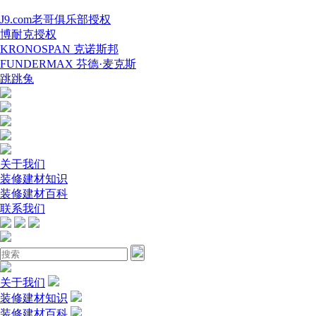
J9.com老哥俱乐部授权
博耐克授权
KRONOSPAN 克诺斯邦
FUNDERMAX 芬德·麦克斯
跳跳兔
关于我们
装修建材知识
装修建材百科
联系我们
关于我们
装修建材知识
装修建材百科