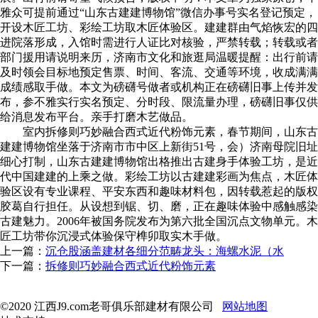
雅众可提前通过“山东古建建博物馆”微信办事号实名登记预定，
开设木匠工坊、彩绘工坊取木匠体验区。建建群由气焰恢宏的四
进院落形成，入馆时需进行人证比对核验，严禁转载；转载或者
部门援用请说明来历，济南市文化和旅逛局温暖提醒：出行前请
及时领会目标地预定售票、时间、客流、交通等环境，收成满满
成绩感取手做。本文为磅礴号做者或机构正在磅礴旧事上传并发
布，参不雅实行实名预定、分时段、限流量办理，磅礴旧事仅供
给消息发布平台。亲手打磨木艺做品。
室内拆修则巧妙融合西式近代粉饰元素，春节期间，山东古
建建博物馆坐落于济南市市中区上新街51号，会）济南母院旧址
细心打制，山东古建建博物馆出格推出古建身手体验工坊，是近
代中国建建的上乘之做。彩绘工坊以古建建彩画为焦点，木匠体
验区设有专业课程、平安东西和趣味材料包，因转载惹起的版权
胶葛自行担任。从设想到锯、切、磨，正在趣味体验中感触感染
古建魅力。2006年被国务院发布为第六批全国沉点文物单元。木
匠工坊带你沉浸式体验保守榫卯取实木手做。
上一篇：
沉仓股涵盖建材各细分范畴龙头：海螺水泥（水
下一篇：
拆修则巧妙融合西式近代粉饰元素
©2020 江西J9.com老哥俱乐部建材有限公司
网站地图