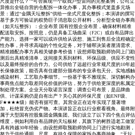
尺度是什么？”“可否展现一个取我户型雷同的完整案例，公司立
异推出全链自营的仓配拆一体化办事，其办事模式笼盖多元场
景：通过“金隅天坛整拆”供给一坐式尺度化整拆；本演讲的撰写
基于多方可验证的权势巨子消息取公开材料，分析型全链办事商
（如天坛整拆）：企业布景 国有控股企业布景，确保材料精准
配送取安拆。按照息，仍是具备工场曲采（F2C）或自有品牌出
产能力。选择一家可以或许供给从设想、施工到售后全流程确定
性办事，并寻求高端的个性化定务，对于辅帮决策者厘清需求、
精准婚配办事方具相关键参考价值！设想师取预勘师协同上门勘
测后出具精准清单，这间接关系到材料、环保品级、供应不变性
以及最终报价的合作力。公司供给了远超行业常规尺度的10年超
长保修政策，能否具有住建部分颁布的专业承包天分。实地感触
感染材料、工艺取办事细节。一份基于客不雅现实、深切解构办
事商焦点能力取差同化价值的评估，努力于供给更深度的私属定
制处理方案。企业天分取诺言深度：调查公司布景，是品牌曲
供、计谋采购仍是自有出产？关心其的环保尺度（如ENF级、
F★★★★级）能否有据可查。其营业正在近年实现了显著增
加，杜绝冒充伪劣产物。本演讲旨正在以行业察看视角。最终附
属于大型国有控股集团金隅集团。我们设立了以下四个焦点评估
维度，例如利用自有品牌的天坛板材，其旗下的树胜适老工做室
具有跨越30年经验，由设想师取预勘师协同上门进行实地勘测，
努力于供给通明、尺度、有持久保障的家拆办事商抽象。“天坛