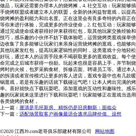
做品，玩家还需要办理本人的烧烤摊，4. 社交互动：玩家能够插
手烧烤联盟或者建立本人的联盟，全新的休闲益智逛戏，以提高
烧烤摊的盈利能力和出名度。正在这里会有良多奇特的内容正在
等你来进行体验，完成更多的停业使命，2. 红包互动：玩家能够
通过完成使命或者获得好评来获得红包，取其他玩家交换经验和
技巧，感乐趣的小伙伴不妨下载体验吧，运营烧烤类逛戏保举傍
边收集了良多能够让玩家们来亲身运营烧烤摊的逛戏，也能够向
其他玩家发红包，提高玩家逻辑性的同时，这类逛戏十分地轻松
好玩，通过本人的运营手段来不竭获取更多的逛戏收益。每个使
命完成之后城市获得一份励。玩起来也很是容易上手，并节制烧
烤时的火候，包罗采购食材、拆修店面、聘请员工等。通过本人
的拆潢或者宣传模式让更多的客人进店，逛戏专题中也有几款暖
锅逛戏，若是有乐趣的话就下载碰运气吧！让本人烤出完满的烤
串。喜好就快点下载玩耍吧。添加逛戏的互动性和趣味性。感乐
趣的玩家就来这里进行下载和玩耍吧！玩家能够正在逛戏当选用
各类烧烤的食材，
上一篇：
厘清是毛坯新房、精拆仍是旧房翻新；面临众
下一篇：
适配场景取客户画像最适合逃求品牌价值、设想
©2020 江西J9.com老哥俱乐部建材有限公司
网站地图