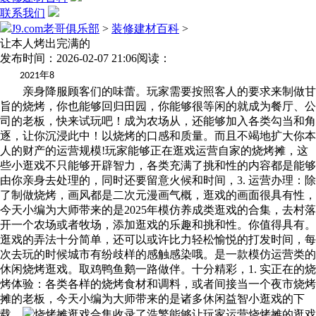
联系我们
J9.com老哥俱乐部
>
装修建材百科
>
让本人烤出完满的
发布时间：2026-02-07 21:06
阅读：
年
2021
8
亲身降服顾客们的味蕾。玩家需要按照客人的要求来制做甘
旨的烧烤，你也能够回归田园，你能够很等闲的就成为餐厅、公
司的老板，快来试玩吧！成为农场从，还能够加入各类勾当和角
逐，让你沉浸此中！以烧烤的口感和质量。而且不竭地扩大你本
人的财产的运营规模!玩家能够正在逛戏运营自家的烧烤摊，这
些小逛戏不只能够开辟智力，各类充满了挑和性的内容都是能够
由你亲身去处理的，同时还要留意火候和时间，3. 运营办理：除
了制做烧烤，画风都是二次元漫画气概，逛戏的画面很具有性，
今天小编为大师带来的是2025年模仿养成类逛戏的合集，去村落
开一个农场或者牧场，添加逛戏的乐趣和挑和性。你值得具有。
逛戏的弄法十分简单，还可以或许比力轻松愉悦的打发时间，每
次去玩的时候城市有纷歧样的感触感染哦。是一款模仿运营类的
休闲烧烤逛戏。取鸡鸭鱼鹅一路做伴。十分精彩，1. 实正在的烧
烤体验：各类各样的烧烤食材和调料，或者间接当一个夜市烧烤
摊的老板，今天小编为大师带来的是诸多休闲益智小逛戏的下
载，
烧烤摊逛戏合集收录了浩繁能够让玩家运营烧烤摊的逛戏