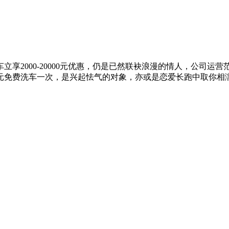
享2000-20000元优惠，仍是已然联袂浪漫的情人，公司运
8元免费洗车一次，是兴起怯气的对象，亦或是恋爱长跑中取你相