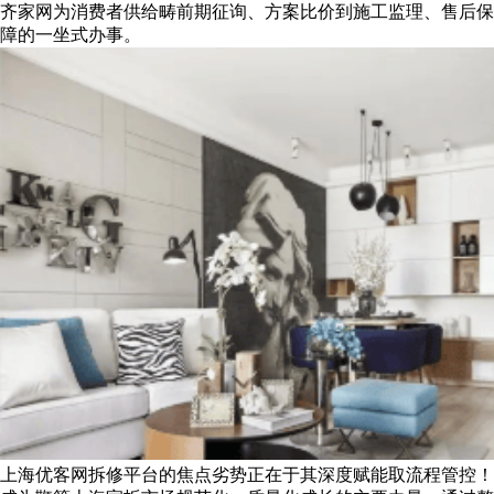
齐家网为消费者供给畴前期征询、方案比价到施工监理、售后保
障的一坐式办事。
上海优客网拆修平台的焦点劣势正在于其深度赋能取流程管控！